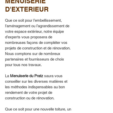
MENUISERIE
4a52ba76-1ed7-4598-b4dc-
4a52ba76-1ed
D'EXTERIEUR
6cfe90c270be.JPG
Que ce soit pour l’embellissement,
l’aménagement ou l’agrandissement de
votre espace extérieur, notre équipe
d’experts vous proposera de
nombreuses façons de compléter vos
projets de construction et de rénovation.
Nous comptons sur de nombreux
partenaires et fournisseurs de choix
pour tous nos travaux.
La
Menuiserie du Pratz
saura vous
conseiller sur les diverses matières et
les méthodes indispensables au bon
rendement de votre projet de
construction ou de rénovation.
Que ce soit pour une nouvelle toiture, un